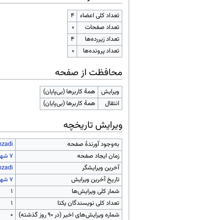
تعداد کلی اعضاء
۴
تعداد صفحات
۰
تعداد زیررده‌ها
۴
تعداد پرونده‌ها
۰
محافظت از صفحه
ویرایش
همهٔ کاربرها (بی‌پایان)
انتقال
همهٔ کاربرها (بی‌پایان)
ویرایش تاریخچه
به‌وجود آورندهٔ صفحه
hzadi
زمان ایجاد صفحه
آخرین ویرایشگر
hzadi
تاریخ آخرین ویرایش
شمار کلی ویرایش‌ها
۱
تعداد کلی نویسندگان یکتا
۱
شماره ویرایش‌های اخیر (در ۹۰ روز گذشته)
۰