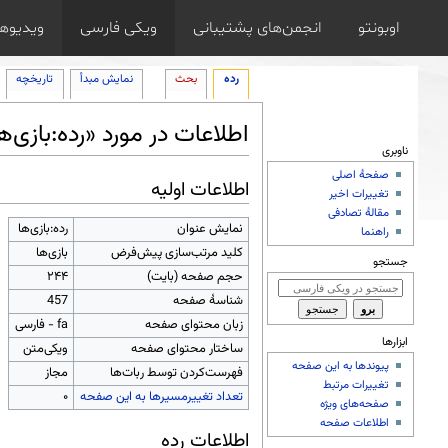
اوبونتو
انجمن‌های پشتیبانی
ویکی فارسی
ویدیوها
رده
بحث
نمایش مبدأ
تاریخچه
اطلاعات در مورد «رده:بازی‌ه
ناوبری
پرش به:
ناوبری
،
جستجو
صفحهٔ اصلی
اطلاعات اولیه
تغییرات اخیر
مقالهٔ تصادفی
نمایش عنوان
رده:بازی‌ها
راهنما
کلید مرتب‌سازی پیش‌فرض
بازی‌ها
جستجو
حجم صفحه (بایت)
۲۴۴
شناسهٔ صفحه
457
زبان محتوای صفحه
fa - فارسی
ابزارها
ساختار محتوای صفحه
ویکی‌متن
پیوندها به این صفحه
‌فهرست‌کردن توسط ربات‌ها
مجاز
تغییرات مرتبط
تعداد تغییرمسیرها به این صفحه
۰
صفحه‌های ویژه
اطلاعات صفحه
اطلاعات رده