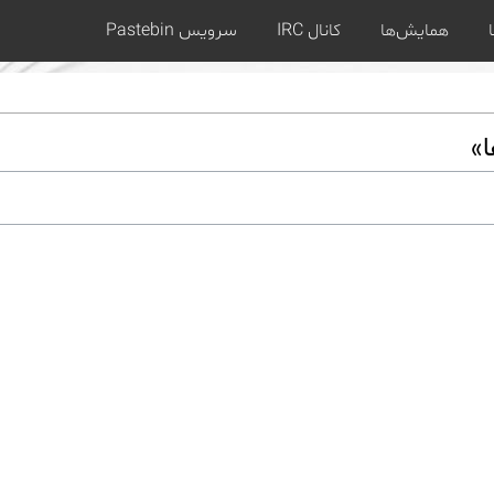
همایش‌ها
کانال IRC
سرویس Pastebin
ا»