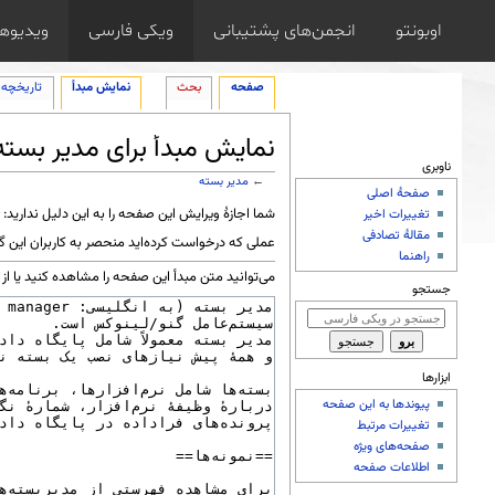
اوبونتو
انجمن‌های پشتیبانی
ویکی فارسی
ویدیوها
صفحه
بحث
نمایش مبدأ
تاریخچه
نمایش مبدأ برای مدیر بسته
ناوبری
←
مدیر بسته
صفحهٔ اصلی
پرش به:
ناوبری
،
جستجو
شما اجازهٔ ویرایش این صفحه را به این دلیل ندارید:
تغییرات اخیر
مقالهٔ تصادفی
عملی که درخواست کرده‌اید منحصر به کاربران این 
راهنما
می‌توانید متن مبدأ این صفحه را مشاهده کنید یا از 
جستجو
ابزارها
پیوندها به این صفحه
تغییرات مرتبط
صفحه‌های ویژه
اطلاعات صفحه