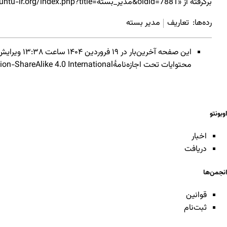
برگرفته از «
https://wiki.ubuntu-ir.org/index.php?title=مدیر_بسته&oldid=7881
رده‌ها
:
تعاریف
مدیر بسته
این صفحه آخرین‌بار در ‏۱۹ فروردین ۱۴۰۴ ساعت ‏۱۳:۳۸ ویرایش شده‌است.
محتوایات تحت اجازه‌نامهٔ
on-ShareAlike 4.0 International
اوبونتو
اخبار
دریافت
انجمن‌ها
قوانین
ثبت‌نام