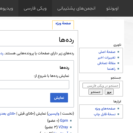
اوبونتو
انجمن‌های پشتیبانی
ویکی فارسی
ویدیوها
صفحهٔ ویژه
رده‌ها
ناوبری
پرش به:
ناوبری
،
جستجو
صفحهٔ اصلی
رده‌های زیر دارای صفحات یا پرونده‌هایی هستند.
رده
تغییرات اخیر
مقالهٔ تصادفی
رده‌ها
راهنما
نمایش رده‌ها با شروع از:
جستجو
نمایش
ابزارها
صفحه‌های ویژه
(نخست |
واپسین
) نمایش (۵۰تای قبلی |
۵۰تای بعدی
نسخهٔ قابل چاپ
Gpm
V2ray