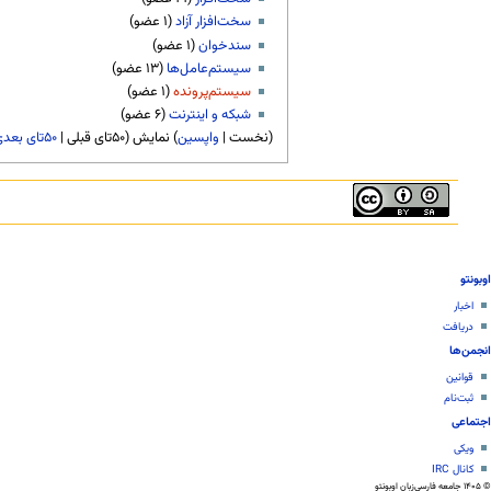
سخت‌افزار آزاد
سندخوان
سیستم‌عامل‌ها
سیستم‌پرونده
شبکه و اینترنت
(نخست |
واپسین
) نمایش (۵۰تای قبلی |
۵۰تای بعدی
اوبونتو
اخبار
دریافت
انجمن‌ها
قوانین
ثبت‌نام
اجتماعی
ویکی
کانال IRC
© ۱۴۰۵ جامعه فارسی‌زبان اوبونتو